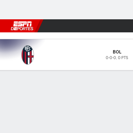
Fútbol
MLB
F. Americano
Básquetbol
WNBA
F1
Boxe
Bolonia v Lazio
BOL
0-0-0
,
0 PTS
Resumen
INFORMACIÓN DEL PARTIDO
ÚLTI