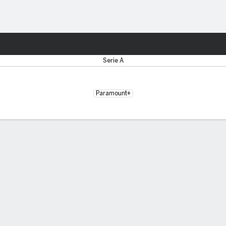
o
Más Deportes
Serie A
Paramount+
MOS CINCO PARTIDOS