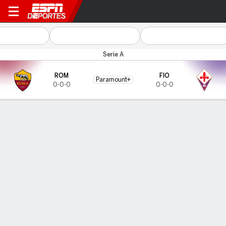
AS Roma v Fiorentina
Serie A
ROM
FIO
Paramount+
0-0-0
0-0-0
Resumen
CARA A CARA
Últimos 5 enfrentamientos
ROM
FIO