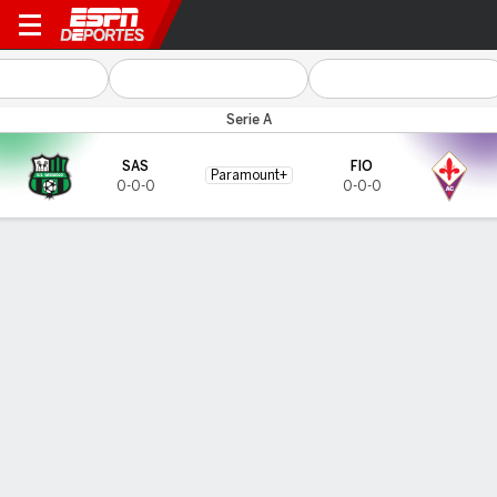
Sassuolo v Fiorentina
Serie A
SAS
FIO
Paramount+
0-0-0
0-0-0
Resumen
CARA A CARA
Últimos 5 enfrentamientos
SAS
FIO