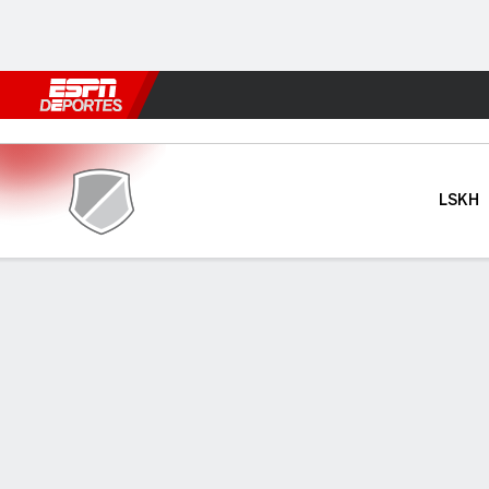
Fútbol
MLB
F. Americano
Básquetbol
WNBA
F1
Boxe
Lüneburger v Bremen
LSKH
Resumen
INFORMACIÓN DEL PARTIDO
ÚLTI