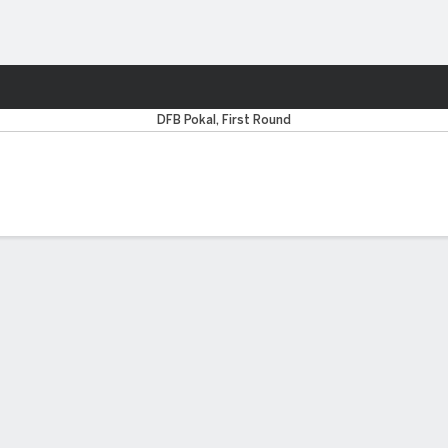
o
Más Deportes
DFB Pokal, First Round
MOS CINCO PARTIDOS