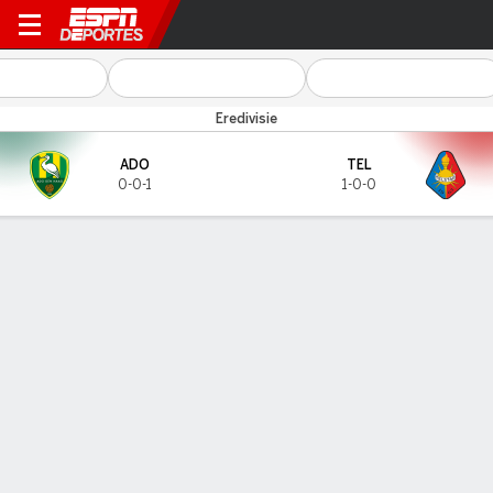
ADO Den Haag v Telstar
Eredivisie
ADO
TEL
0-0-1
1-0-0
Resumen
GOLEADORES
Goles
ADO
TEL