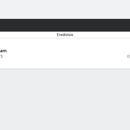
o
Más Deportes
Eredivisie
dam
TS
0
MOS CINCO PARTIDOS