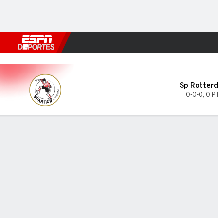
Fútbol
MLB
F. Americano
Básquetbol
WNBA
F1
Boxe
Sp Rotterdam v Telstar
Sp Rotter
0-0-0
,
0 P
Resumen
INFORMACIÓN DEL PARTIDO
ÚLTI