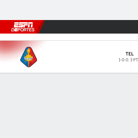
Fútbol
MLB
F. Americano
Básquetbol
WNBA
F1
Boxe
Telstar v FC Twente
TEL
1-0-0
,
3 P
Resumen
INFORMACIÓN DEL PARTIDO
GOL