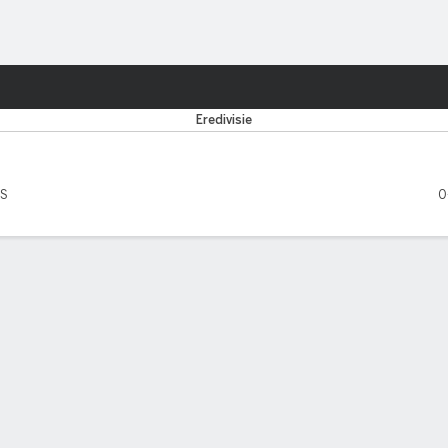
o
Más Deportes
Eredivisie
TS
0
EADORES