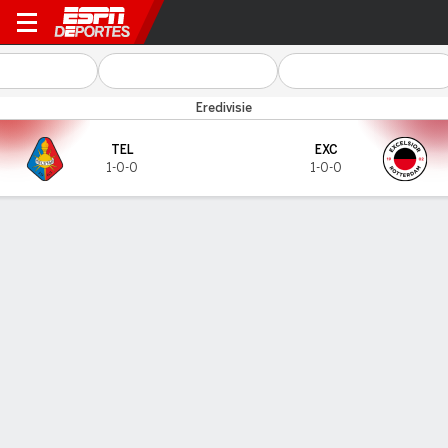
Telstar v Excelsior
Eredivisie
TEL
EXC
1-0-0
1-0-0
Resumen
GOLEADORES
Goles
TEL
EXC