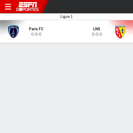
Paris FC v Lens
Ligue 1
Paris FC
LNS
0-0-0
0-0-0
Resumen
CARA A CARA
Últimos 5 enfrentamientos
Paris
LNS
FC
2025-26 Ligue 1
0
5
F