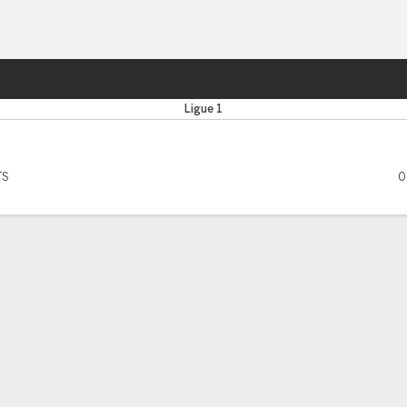
o
Más Deportes
Ligue 1
TS
0
MOS CINCO PARTIDOS