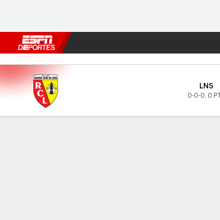
Fútbol
MLB
F. Americano
Básquetbol
WNBA
F1
Boxe
Lens v Strasbourg
LNS
0-0-0
,
0 P
Resumen
INFORMACIÓN DEL PARTIDO
ÚLTI