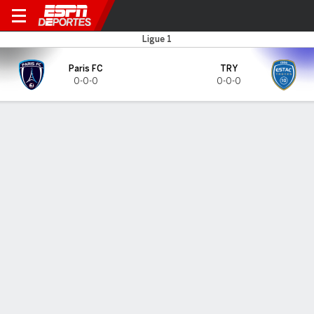
Paris FC v Troyes
Ligue 1
Paris FC
TRY
0-0-0
0-0-0
Resumen
CARA A CARA
Últimos 5 enfrentamientos
Paris
TRY
FC
2024-25 Ligue 2
1
0
F