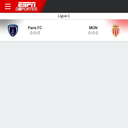
Paris FC v Mónaco
Ligue 1
Paris FC
MON
0-0-0
0-0-0
Resumen
CARA A CARA
Últimos 2 enfrentamientos
Paris
MON
FC
2025-26 Ligue 1
4
1
F