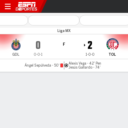
Guadalajara v Toluca
Liga MX
0
2
F
GDL
0-0-1
1-0-0
TOL
Alexis Vega - 42' Pen
Ángel Sepúlveda - 50'
Jesús Gallardo - 74'
Resumen
Estadísticas de Equipo
Estadísticas de Jugadores
Comen
LO MÁS DESTACADO
Todos los aspectos destacados