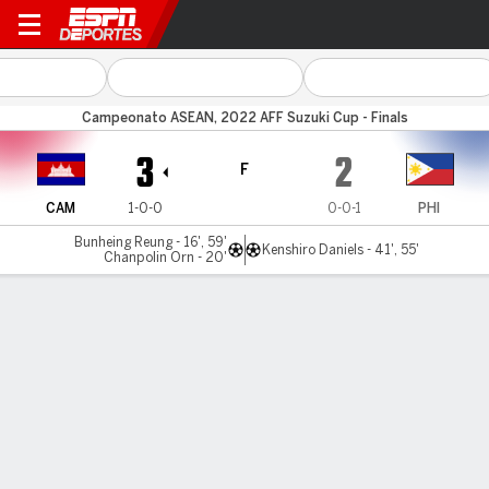
Camboya v Filipinas
Campeonato ASEAN, 2022 AFF Suzuki Cup - Finals
3
2
F
CAM
1-0-0
0-0-1
PHI
Bunheing Reung - 16', 59'
Kenshiro Daniels - 41', 55'
Chanpolin Orn - 20'
Resumen
Comentario
LÍNEA DE TIEMPO DE JUEGO
CAM