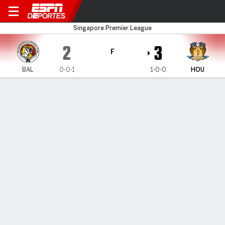
Balestier Khalsa v Hougang 
Singapore Premier League
2
3
F
BAL
0-0-1
1-0-0
HOU
Resumen
CARA A CARA
Últimos 5 enfrentamientos
BAL
HOU
2022 Singaporean Premier League
1
4
F