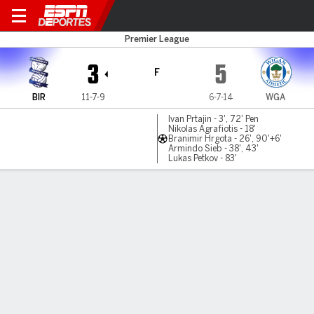
Birmingham v Wigan
Premier League
3
5
F
BIR
11-7-9
6-7-14
WGA
Ivan Prtajin - 3', 72' Pen
Nikolas Agrafiotis - 18'
Branimir Hrgota - 26', 90'+6'
Armindo Sieb - 38', 43'
Lukas Petkov - 83'
Resumen
Comentario
LÍNEA DE TIEMPO DE JUEGO
BIR