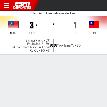
Malasia v China Taip
Elim. AFC, Eliminatorias de Asia
3
1
F
MAS
3-1-2
0-0-6
TPE
Safawi Rasid - 53'
Paulo Josué - 69'
Yao-Hsing Yu - 20'
Muhammad Adib Bin Abdul
Ra'Op - 90'+6'
Resumen
LÍNEA DE TIEMPO DE JUEGO
MAS