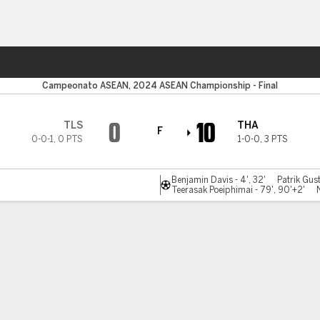
o
Más Deportes
Campeonato ASEAN, 2024 ASEAN Championship - Final
0
10
TLS
THA
F
0-0-1
,
0 PTS
1-0-0
,
3 PTS
Benjamin Davis - 4', 32'
Patrik Gus
Teerasak Poeiphimai - 79', 90'+2'