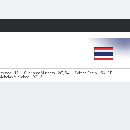
Watch
Juegos
tavsson - 17'
Suphanat Mueanta - 28', 54'
Seksan Ratree - 56', 61'
Nicholas Mickelson - 90'+3'