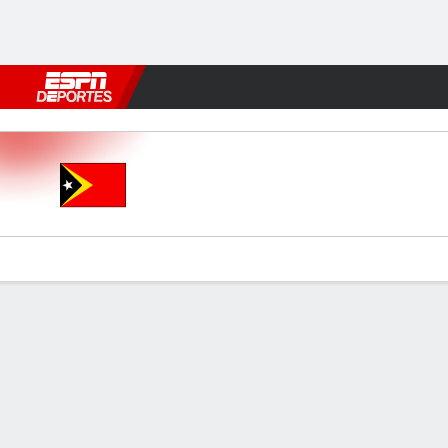
Fútbol
MLB
F. Americano
Básquetbol
WNBA
F1
Boxe
TLS v Tailandia
Resumen
Comentario