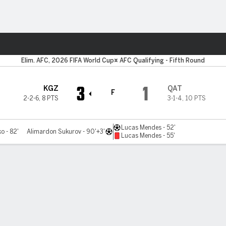
o
Más Deportes
Elim. AFC, 2026 FIFA World Cup¤ AFC Qualifying - Fifth Round
3
1
KGZ
QAT
F
2-2-6
,
8 PTS
3-1-4
,
10 PTS
Lucas Mendes - 52'
o - 82'
Alimardon Sukurov - 90'+3'
Lucas Mendes - 55'