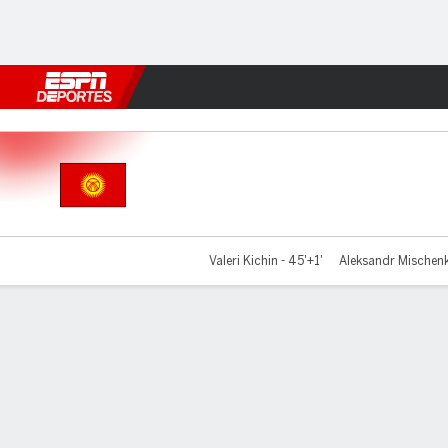
Fútbol
MLB
F. Americano
Básquetbol
WNBA
F1
Boxe
Kirguistán v Catar
Valeri Kichin - 45'+1'
Aleksandr Mischenk
Resumen