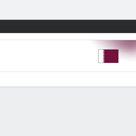
Watch
Juegos