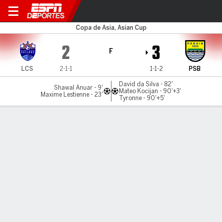
LC Sailors v Persib
Copa de Asia, Asian Cup
2
3
F
LCS
2-1-1
1-1-2
PSB
David da Silva - 82'
Shawal Anuar - 9'
Mateo Kocijan - 90'+3'
Maxime Lestienne - 23'
Tyronne - 90'+5'
Resumen
Comentario
LÍNEA DE TIEMPO DE JUEGO
LCS