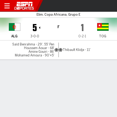
Argelia v Togo
Elim. Copa Africana, Grupo E
5
1
F
ALG
3-0-0
0-2-1
TOG
Saïd Benrahma - 29', 55' Pen
Houssem Aouar - 68'
Thibault Klidje - 11'
Amine Gouiri - 86'
Mohamed Amoura - 90'+5'
Resumen
Comentario
LÍNEA DE TIEMPO DE JUEGO
ALG