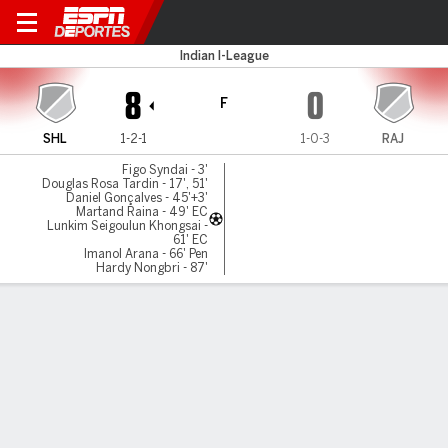
Lajong v Rajasthan Utd
Indian I-League
8
0
F
SHL
1-2-1
1-0-3
RAJ
Figo Syndai - 3'
Douglas Rosa Tardin - 17', 51'
Daniel Gonçalves - 45'+3'
Martand Raina - 49' EC
Lunkim Seigoulun Khongsai -
61' EC
Imanol Arana - 66' Pen
Hardy Nongbri - 87'
Resumen
LÍNEA DE TIEMPO DE JUEGO