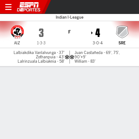
Aizawl v Sreenidi
Indian I-League
3
4
F
AIZ
1-3-3
3-0-4
SRE
Lalbiakdika Vanlalvunga - 37'
Juan Castañeda - 69', 75',
Zothanpuia - 43'
90'+9'
Lalrinzuala Lalbiaknia - 58'
William - 83'
Resumen
LÍNEA DE TIEMPO DE JUEGO
AIZ