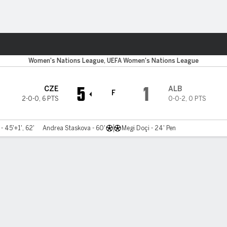
o
Más Deportes
Women's Nations League, UEFA Women's Nations League
5
1
CZE
ALB
F
2-0-0
,
6 PTS
0-0-2
,
0 PTS
- 45'+1', 62'
Andrea Staskova - 60'
Megi Doçi - 24' Pen