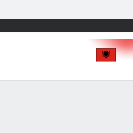
Watch
Juegos