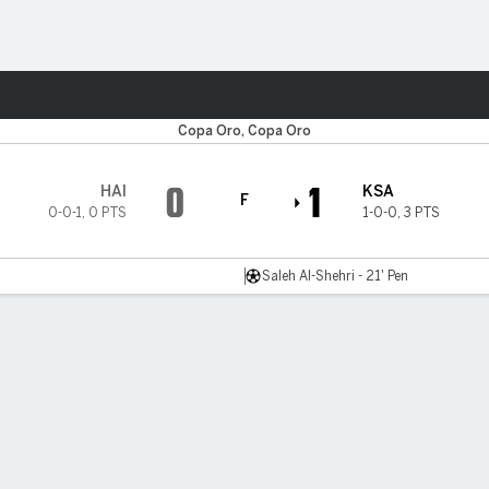
o
Más Deportes
Copa Oro, Copa Oro
0
1
HAI
KSA
F
0-0-1
,
0 PTS
1-0-0
,
3 PTS
Saleh Al-Shehri - 21' Pen