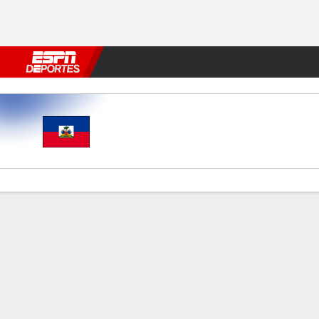
Fútbol
MLB
F. Americano
Básquetbol
WNBA
F1
Boxe
Haití v Arabia Saudita
Resumen
Comentario