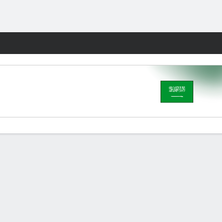
Watch
Juegos