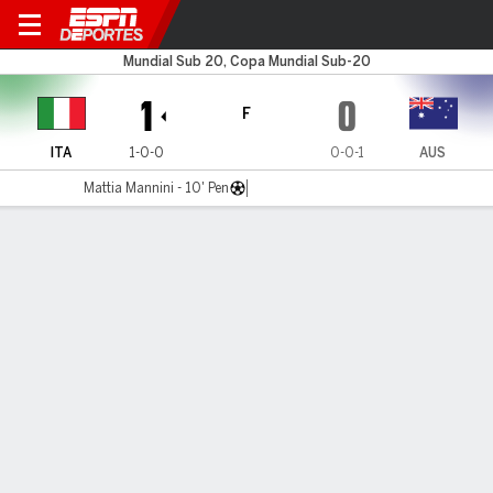
ITA S20 v Australia
Mundial Sub 20, Copa Mundial Sub-20
1
0
F
ITA
1-0-0
0-0-1
AUS
Mattia Mannini - 10' Pen
Resumen
Comentario
LÍNEA DE TIEMPO DE JUEGO
ITA