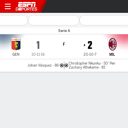
Génova v Milan
Serie A
1
2
F
GEN
10-11-16
20-10-7
MIL
Christopher Nkunku - 50' Pen
Johan Vásquez - 86'
Zachary Athekame - 81'
Resumen
Comentario
Videos
LÍNEA DE TIEMPO DE JUEGO
GEN