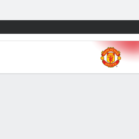
Watch
Juegos