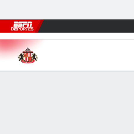
Fútbol
MLB
F. Americano
Básquetbol
WNBA
F1
Boxe
Sunderland v Man Utd
Resumen
Comentario
Videos
FORMACIONES Y ALINEACIONES
LÍNE