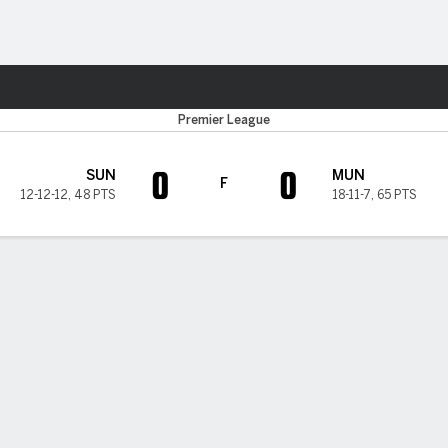
o
Más Deportes
Premier League
0
0
SUN
MUN
F
12-12-12
,
48 PTS
18-11-7
,
65 PTS
A DE TIEMPO DE JUEGO