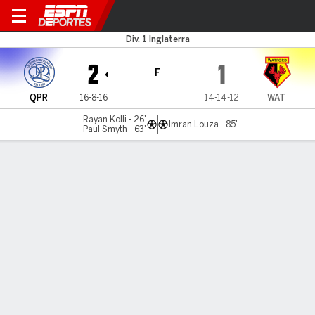
QPR v Watford
Div. 1 Inglaterra
2
1
F
QPR
16-8-16
14-14-12
WAT
Rayan Kolli - 26'
Imran Louza - 85'
Paul Smyth - 63'
Resumen
Comentario
LÍNEA DE TIEMPO DE JUEGO
QPR