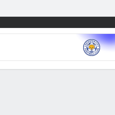
Watch
Juegos