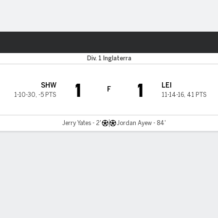
o
Más Deportes
Div. 1 Inglaterra
1
1
SHW
LEI
F
1-10-30
,
-5 PTS
11-14-16
,
41 PTS
Jerry Yates - 2'
Jordan Ayew - 84'