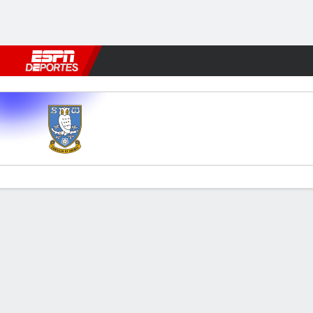
Fútbol
MLB
F. Americano
Básquetbol
WNBA
F1
Boxe
Sheff Wed v Leicester
Resumen
Comentario