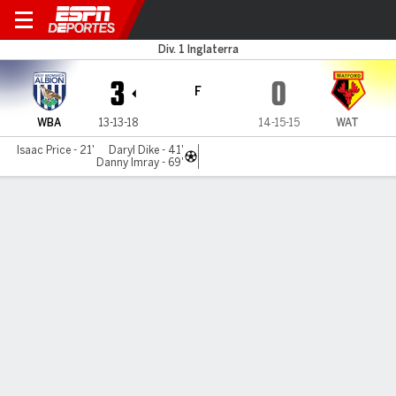
West Brom v Watford
Div. 1 Inglaterra
3
0
F
WBA
13-13-18
14-15-15
WAT
Isaac Price - 21'
Daryl Dike - 41'
Danny Imray - 69'
Resumen
Comentario
LÍNEA DE TIEMPO DE JUEGO
WBA