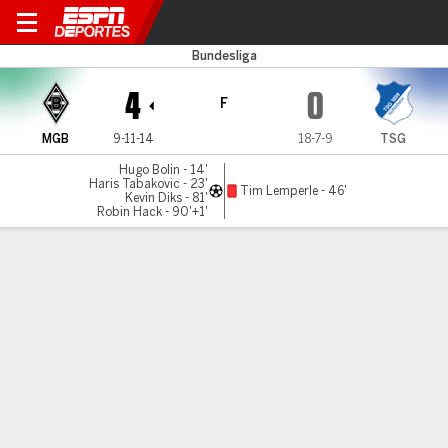
Gladbach v Hoffenheim
Bundesliga
4
0
F
MGB
9-11-14
18-7-9
TSG
Hugo Bolin - 14'
Haris Tabakovic - 23'
Tim Lemperle - 46'
Kevin Diks - 81'
Robin Hack - 90'+1'
Resumen
Comentario
Videos
LO MÁS DESTACADO
Todos los aspectos destacados