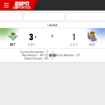
Betis v R Sociedad
LALIGA
3
1
F
BET
2-3-1
0-2-3
SOC
Cucho Hernández - 7'
Álex Remiro - 49' EC
Brais Méndez - 13'
Pablo Fornals - 69'
Resumen
Comentario
Videos
LO MÁS DESTACADO