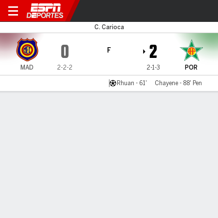
Madureira v Portuguesa-R
C. Carioca
0
2
F
MAD
2-2-2
2-1-3
POR
Rhuan - 61'
Chayene - 88' Pen
Resumen
LÍNEA DE TIEMPO DE JUEGO
MAD