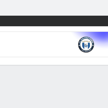
Watch
Juegos