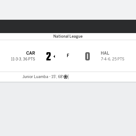
o
Más Deportes
National League
2
0
CAR
HAL
F
11-3-3
,
36 PTS
7-4-6
,
25 PTS
Junior Luamba - 15', 68'