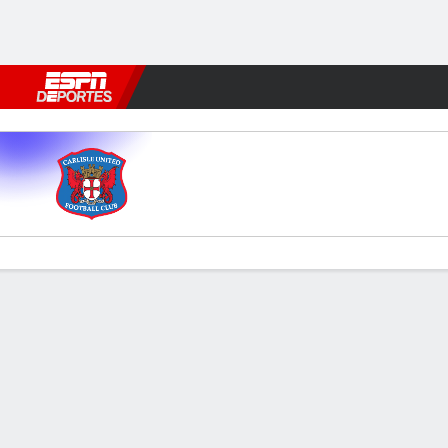
Fútbol
MLB
F. Americano
Básquetbol
WNBA
F1
Boxe
Carlisle v Halifax
Resumen