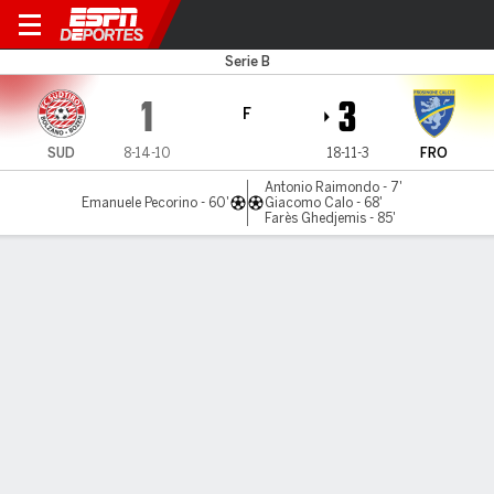
Sudtirol v Frosinone
Serie B
1
3
F
SUD
8-14-10
18-11-3
FRO
Antonio Raimondo - 7'
Emanuele Pecorino - 60'
Giacomo Calo - 68'
Farès Ghedjemis - 85'
Resumen
Comentario
LÍNEA DE TIEMPO DE JUEGO
SUD