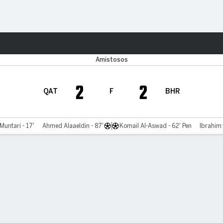
o
Más Deportes
Amistosos
2
2
QAT
F
BHR
ntari - 17'
Ahmed Alaaeldin - 87'
Komail Al-Aswad - 62' Pen
Ibrahim 