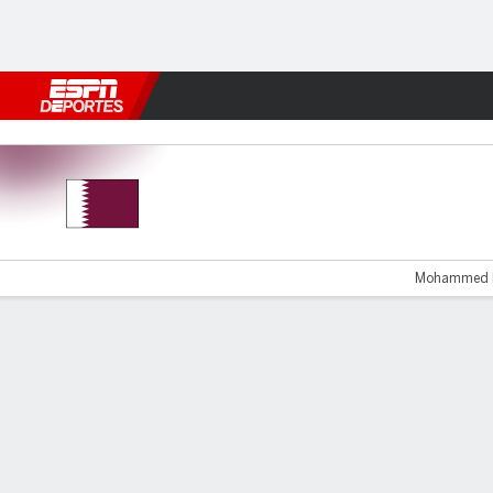
Fútbol
MLB
F. Americano
Básquetbol
WNBA
F1
Boxe
Catar v Baréin
Mohammed Mu
Resumen
Comentario