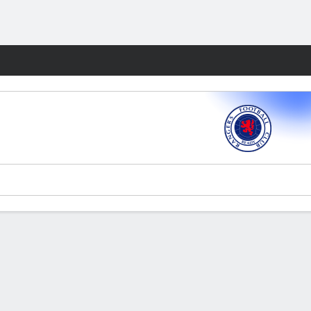
Watch
Juegos