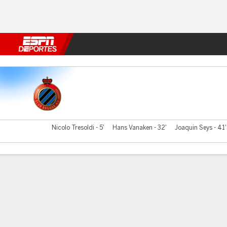
Fútbol
MLB
F. Americano
Básquetbol
WNBA
F1
Boxe
Club Brujas v Rangers
Nicolo Tresoldi - 5'
Hans Vanaken - 32'
Joaquin Seys - 41'
Resumen
Comentario
Videos