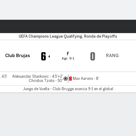
o
Más Deportes
UEFA Champions League Qualifying, Ronda de Playoffs
6
0
F
Club Brujas
RANG
Agr. 9-1
, 45'
Aleksandar Stankovic - 45'+2'
Max Aarons - 8'
Christos Tzolis - 50'
Juego de Vuelta - Club Brugge avanza 9-1 en el global