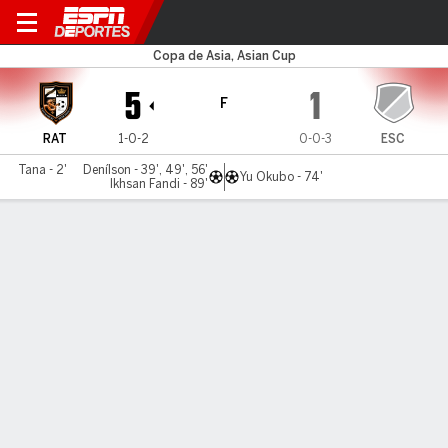
Ratchaburi v Eastern SC
Copa de Asia, Asian Cup
5
1
F
RAT
1-0-2
0-0-3
ESC
Tana - 2'
Denílson - 39', 49', 56'
Yu Okubo - 74'
Ikhsan Fandi - 89'
Resumen
Comentario
LÍNEA DE TIEMPO DE JUEGO
RAT