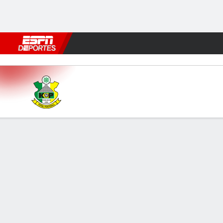
Fútbol
MLB
F. Americano
Básquetbol
WNBA
F1
Boxe
Kano Pillars v Remo Stars
Resumen
INFORMACIÓN DEL PARTIDO