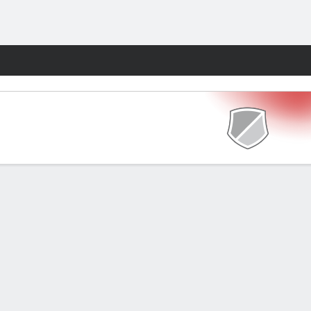
Watch
Juegos