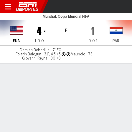
Estados Unidos v Paraguay
Mundial, Copa Mundial FIFA
4
1
F
EUA
1-0-0
0-0-1
PAR
Damián Bobadilla - 7' EC
Folarin Balogun - 31', 45'+5'
Maurício - 73'
Giovanni Reyna - 90'+8'
Resumen
Estadísticas de Equipo
Estadísticas de Jugadores
Comen
LO MÁS DESTACADO
Todos los aspectos destacados