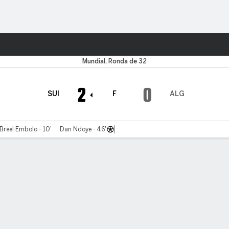
o
Más Deportes
Mundial, Ronda de 32
2
0
SUI
F
ALG
Breel Embolo - 10'
Dan Ndoye - 46'
tario
Videos
Cuadro