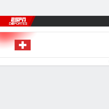
Fútbol
MLB
F. Americano
Básquetbol
WNBA
F1
Boxe
Suiza v Argelia
Resumen
Estadísticas de Equipo
Estadísticas de Jugadores
Comen