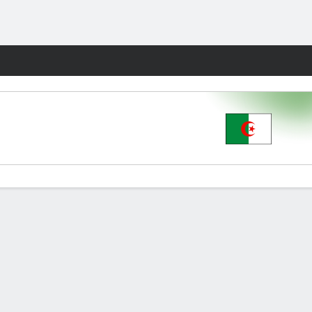
Watch
Juegos