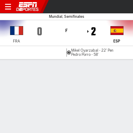
Francia v España
Mundial, Semifinales
0
2
F
FRA
ESP
Mikel Oyarzabal - 22' Pen
Pedro Porro - 58'
Resumen
Estadísticas de Equipo
Estadísticas de Jugadores
Comen
LO MÁS DESTACADO
Todos los aspectos destacados