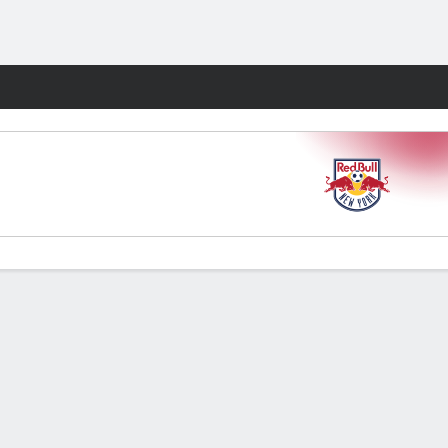
Watch
Juegos