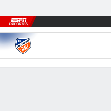
Fútbol
MLB
F. Americano
Básquetbol
WNBA
F1
Boxe
Cincinnati v Red Bull NY
Resumen
Comentario