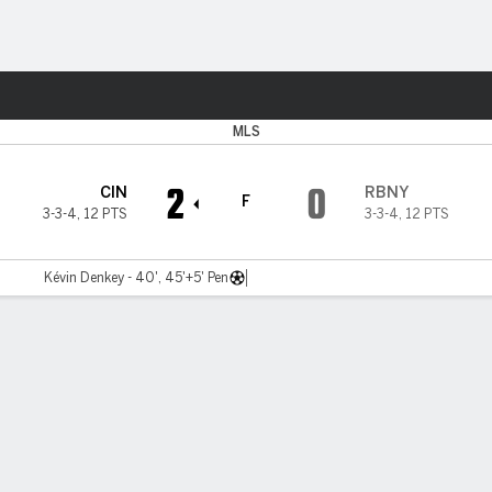
o
Más Deportes
MLS
2
0
CIN
RBNY
F
3-3-4
,
12 PTS
3-3-4
,
12 PTS
Kévin Denkey - 40', 45'+5' Pen