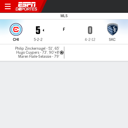
Chicago v Kansas City
MLS
5
0
F
CHI
5-2-2
4-2-12
SKC
Philip Zinckernagel - 51', 65'
Hugo Cuypers - 73', 90'+8'
Maren Haile-Selassie - 79'
Resumen
Comentario
LÍNEA DE TIEMPO DE JUEGO
CHI