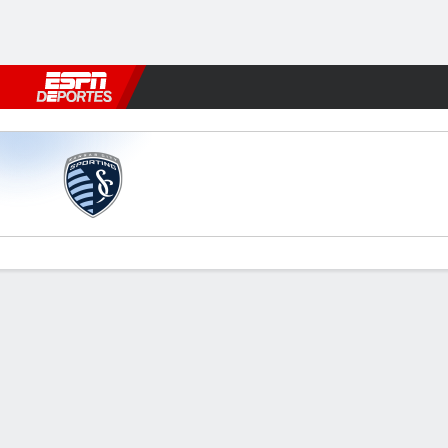
Fútbol
MLB
F. Americano
Básquetbol
WNBA
F1
Boxe
Kansas City v Seattle
Resumen
Comentario