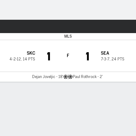
o
Más Deportes
MLS
1
1
SKC
SEA
F
4-2-12
,
14 PTS
7-3-7
,
24 PTS
Dejan Joveljic - 18'
Paul Rothrock - 2'