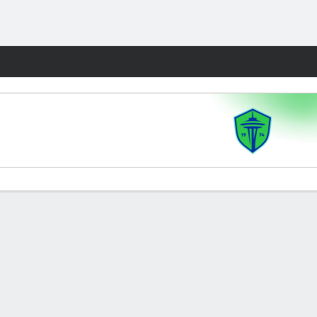
Watch
Juegos