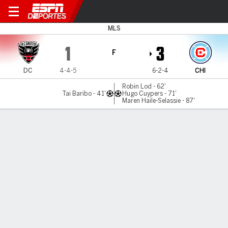
D.C. United v Chicago
MLS
1
3
F
DC
4-4-5
6-2-4
CHI
Robin Lod - 62'
Tai Baribo - 41'
Hugo Cuypers - 71'
Maren Haile-Selassie - 87'
Resumen
Comentario
LÍNEA DE TIEMPO DE JUEGO
DC