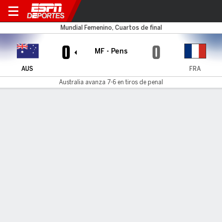
Australia v Francia
Mundial Femenino, Cuartos de final
0
0
MF - Pens
AUS
FRA
Australia avanza 7-6 en tiros de penal
Resumen
Comentario
Cuadro
Australia avanza 7-6 en penales
AUS
FRA
Sudden Death
Caitlin Foord
Ève Périsset
1
#
9
•
Gol
Salvadas
•
#
22
Steph Catley
Selma Bacha