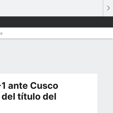
sy
-1 ante Cusco
del título del