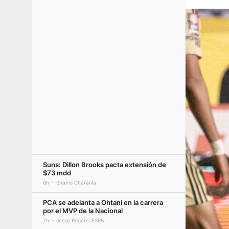
Suns: Dillon Brooks pacta extensión de
$73 mdd
6h
Shams Charania
PCA se adelanta a Ohtani en la carrera
por el MVP de la Nacional
7h
Jesse Rogers, ESPN