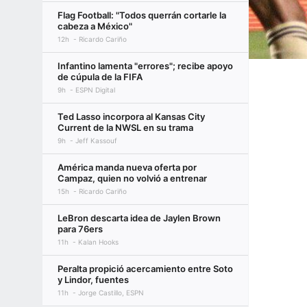
Flag Football: "Todos querrán cortarle la
cabeza a México"
12h
Ricardo Cariño
Infantino lamenta "errores"; recibe apoyo
de cúpula de la FIFA
9h
ESPN Digital
Ted Lasso incorpora al Kansas City
Current de la NWSL en su trama
9h
Jeff Kassouf
América manda nueva oferta por
Campaz, quien no volvió a entrenar
15h
Ricardo Cariño
LeBron descarta idea de Jaylen Brown
para 76ers
11h
Kalan Hooks
Peralta propició acercamiento entre Soto
y Lindor, fuentes
11h
Jorge Castillo, ESPN