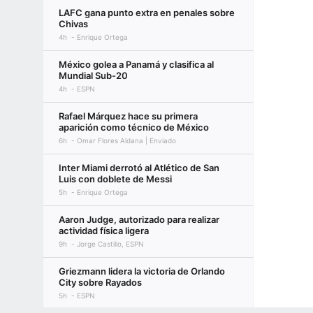
LAFC gana punto extra en penales sobre
Chivas
4h
Enrique Ortega
México golea a Panamá y clasifica al
Mundial Sub-20
4h
ESPN
Rafael Márquez hace su primera
aparición como técnico de México
6h
Omar Flores Aldana | Enviado
Inter Miami derrotó al Atlético de San
Luis con doblete de Messi
5h
Enrique Ortega
Aaron Judge, autorizado para realizar
actividad física ligera
9h
Jorge Castillo, ESPN
Griezmann lidera la victoria de Orlando
City sobre Rayados
5h
ESPN