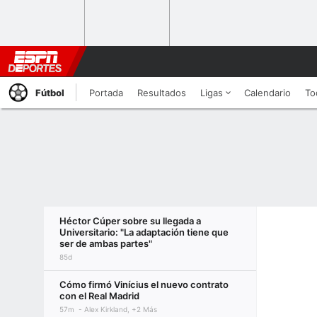
Fútbol
Portada
Resultados
Ligas
Calendario
To
Héctor Cúper sobre su llegada a
Universitario: "La adaptación tiene que
ser de ambas partes"
85d
Cómo firmó Vinícius el nuevo contrato
con el Real Madrid
57m
Alex Kirkland, +2 Más