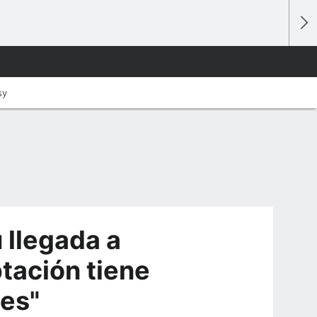
sy
 llegada a
ptación tiene
es"