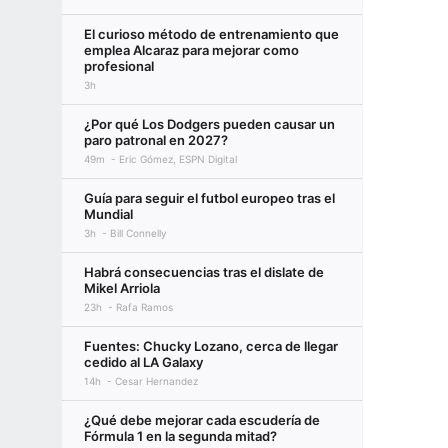
El curioso método de entrenamiento que
emplea Alcaraz para mejorar como
profesional
3h
¿Por qué Los Dodgers pueden causar un
paro patronal en 2027?
49m
Eric Gómez, ESPN Digital
Guía para seguir el futbol europeo tras el
Mundial
3h
Bill Connelly
Habrá consecuencias tras el dislate de
Mikel Arriola
23h
Rafa Ramos
Fuentes: Chucky Lozano, cerca de llegar
cedido al LA Galaxy
14h
Cesar Hernandez
¿Qué debe mejorar cada escudería de
Fórmula 1 en la segunda mitad?