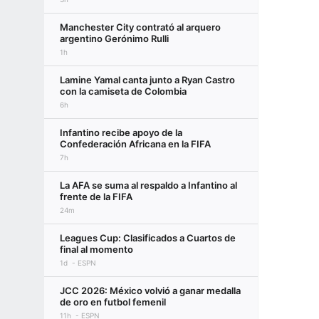
Manchester City contrató al arquero
argentino Gerónimo Rulli
1h
Lamine Yamal canta junto a Ryan Castro
con la camiseta de Colombia
6h
Infantino recibe apoyo de la
Confederación Africana en la FIFA
7h
La AFA se suma al respaldo a Infantino al
frente de la FIFA
24m
Leagues Cup: Clasificados a Cuartos de
final al momento
1d
ESPN
JCC 2026: México volvió a ganar medalla
de oro en futbol femenil
11h
ESPN